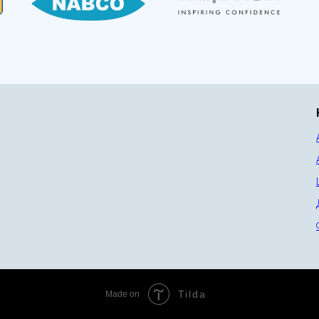
Tilda
Made on