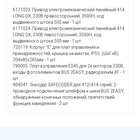
6171023. Привод электромеханический линейный 414
LONG DX, 230В правосторонний, 3500Н, ход
выдвижного штока 500 мм - 1 шт.
6171024. Привод электромеханический линейный 414
LONG SX, 230В левосторонний, 3500Н, ход
выдвижного штока 500 мм - 1 шт.
720119. Корпус "Е" для плат управления и
принадлежностей, крышка на винтах, IP55, (ШxГxВ):
204x85x265мм - 1 шт.
790005. Плата управления E045 для 2х моторов 230В,
входы фотоэлементов BUS 2EASY, радиоразъем XF - 1
шт.
404041. Энкодер SAFECODER для 412/414 серий, 2-
проводное подключение шлейфом к шине BUS 2EASY,
обнаружение конечных положений, препятствий,
функция замедления - 2 шт.