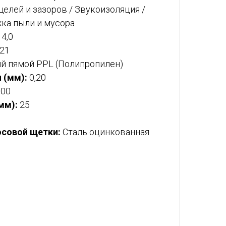
елей и зазоров / Звукоизоляция /
ка пыли и мусора
4,0
21
й пямой PPL (Полипропилен)
 (мм):
0,20
00
мм):
25
осовой щетки:
Сталь оцинкованная