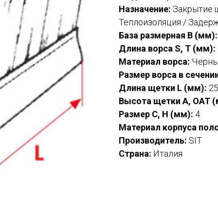
Назначение:
Закрытие щ
Теплоизоляция / Задерж
База размерная B (мм):
Длина ворса S, T (мм):
Материал ворса:
Черны
Размер ворса в сечении
Длина щетки L (мм):
25
Высота щетки A, OAT (
Размер C, H (мм):
4
Материал корпуса пол
Производитель:
SIT
Страна:
Италия