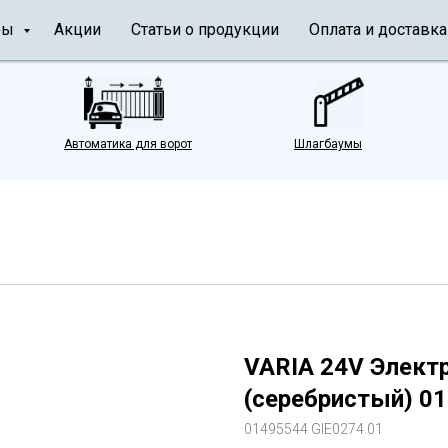
ры
Акции
Статьи о продукции
Оплата и доставка
Автоматика для ворот
Шлагбаумы
н
VARIA 24V Элект
(серебристый) 01
01495544 GIE0274.01